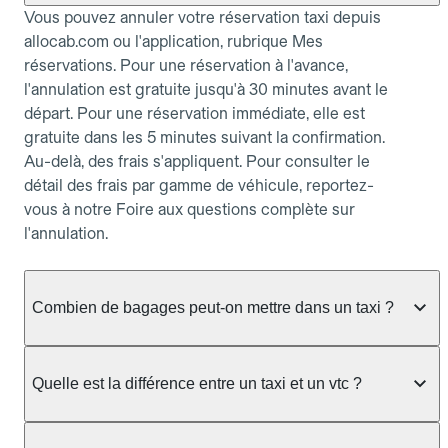
Vous pouvez annuler votre réservation taxi depuis
allocab.com ou l'application, rubrique Mes
réservations. Pour une réservation à l'avance,
l'annulation est gratuite jusqu'à 30 minutes avant le
départ. Pour une réservation immédiate, elle est
gratuite dans les 5 minutes suivant la confirmation.
Au-delà, des frais s'appliquent. Pour consulter le
détail des frais par gamme de véhicule, reportez-
vous à notre Foire aux questions complète sur
l'annulation.
Combien de bagages peut-on mettre dans un taxi ?
La capacité dépend du véhicule taxi disponible : un
taxi berline accueille en général jusqu'à 3 bagages
Quelle est la différence entre un taxi et un vtc ?
de taille moyenne. Pour des bagages volumineux
ou nombreux, précisez-le dans le champ "Message
Le taxi est un service réglementé qui peut vous