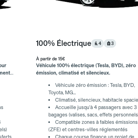
100% Électrique
4
3
À partir de
15€
our
Véhicule 100% électrique (Tesla, BYD), zéro
ements
émission, climatisé et silencieux.
Véhicule zéro émission : Tesla, BYD,
Toyota, MG...
Climatisé, silencieux, habitacle spaci
ns
Accueille jusqu'à 4 passagers avec 3
bagages (valises, sacs, effets personnels
3
Compatible zones à faibles émissions
els)
(ZFE) et centres-villes réglementés
sferts
Chaque course finance un projet de