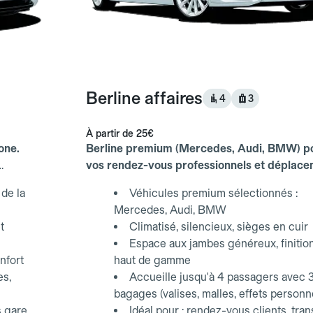
Berline affaires
4
3
À partir de
25€
one.
Berline premium (Mercedes, Audi, BMW) p
vos rendez-vous professionnels et déplac
d'affaires.
de la
Véhicules premium sélectionnés :
Mercedes, Audi, BMW
t
Climatisé, silencieux, sièges en cuir
Espace aux jambes généreux, finitio
nfort
haut de gamme
es,
Accueille jusqu'à 4 passagers avec 
bagages (valises, malles, effets personn
s gare
Idéal pour : rendez-vous clients, tran