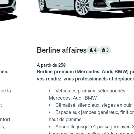
Berline affaires
4
3
À partir de
25€
one.
Berline premium (Mercedes, Audi, BMW) p
vos rendez-vous professionnels et déplac
d'affaires.
de la
Véhicules premium sélectionnés :
Mercedes, Audi, BMW
t
Climatisé, silencieux, sièges en cuir
Espace aux jambes généreux, finitio
nfort
haut de gamme
es,
Accueille jusqu'à 4 passagers avec 
bagages (valises, malles, effets personn