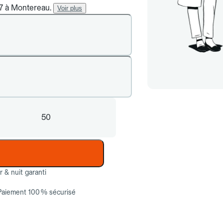
/7 à Montereau.
Voir plus
50
ur & nuit garanti
Paiement 100 % sécurisé