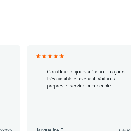
Chauffeur toujours à l'heure. Toujours
très aimable et avenant. Voitures
propres et service impeccable.
Jacqueline F.
7/2025
04/04