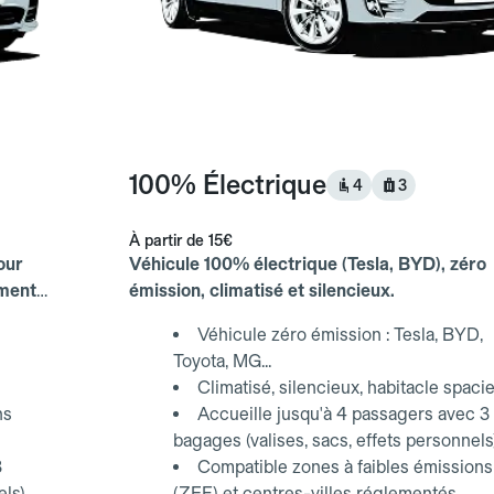
100% Électrique
4
3
À partir de
15€
our
Véhicule 100% électrique (Tesla, BYD), zéro
ements
émission, climatisé et silencieux.
Véhicule zéro émission : Tesla, BYD,
Toyota, MG...
Climatisé, silencieux, habitacle spaci
ns
Accueille jusqu'à 4 passagers avec 3
bagages (valises, sacs, effets personnels
3
Compatible zones à faibles émissions
els)
(ZFE) et centres-villes réglementés