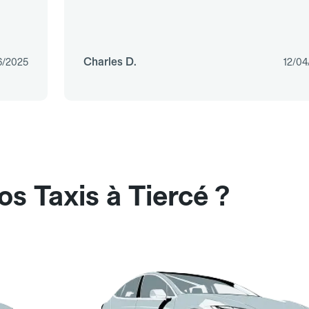
Charles D.
6/2025
12/04
s Taxis à Tiercé ?