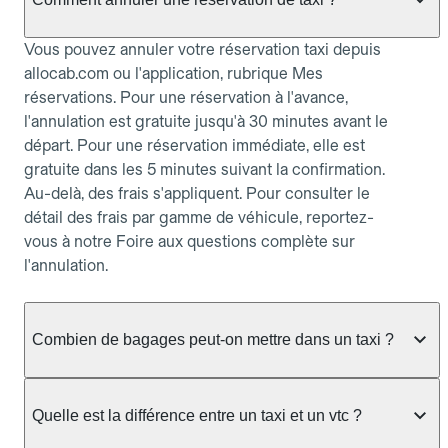
Vous pouvez annuler votre réservation taxi depuis
allocab.com ou l'application, rubrique Mes
réservations. Pour une réservation à l'avance,
l'annulation est gratuite jusqu'à 30 minutes avant le
départ. Pour une réservation immédiate, elle est
gratuite dans les 5 minutes suivant la confirmation.
Au-delà, des frais s'appliquent. Pour consulter le
détail des frais par gamme de véhicule, reportez-
vous à notre Foire aux questions complète sur
l'annulation.
Combien de bagages peut-on mettre dans un taxi ?
La capacité dépend du véhicule taxi disponible : un
taxi berline accueille en général jusqu'à 3 bagages
Quelle est la différence entre un taxi et un vtc ?
de taille moyenne. Pour des bagages volumineux