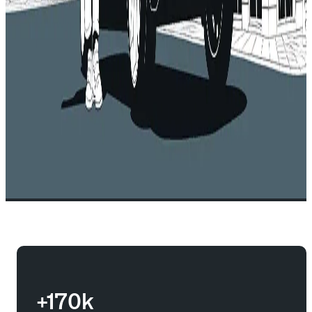
+170k