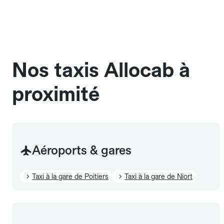
une cage ou une caisse de transport adaptée.
Pensez à le signaler dans le champ "Message au
chauffeur". Les chiens d'assistance sont acceptés
sans cage ni frais supplémentaire, mais doivent
également être mentionnés à l'avance.
Nos taxis Allocab à
proximité
Aéroports & gares
Taxi à la gare de Poitiers
Taxi à la gare de Niort