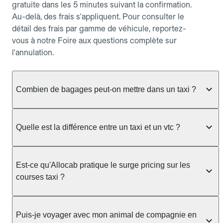
gratuite dans les 5 minutes suivant la confirmation.
Au-delà, des frais s'appliquent. Pour consulter le
détail des frais par gamme de véhicule, reportez-
vous à notre Foire aux questions complète sur
l'annulation.
Combien de bagages peut-on mettre dans un taxi ?
La capacité dépend du véhicule taxi disponible : un
taxi berline accueille en général jusqu'à 3 bagages
Quelle est la différence entre un taxi et un vtc ?
de taille moyenne. Pour des bagages volumineux
ou nombreux, précisez-le dans le champ "Message
Le taxi est un service réglementé qui peut vous
au chauffeur" lors de la réservation. Le prix n'est
prendre en charge directement dans la rue, à une
Est-ce qu'Allocab pratique le surge pricing sur les
pas impacté par le nombre de bagages.
station ou sur réservation, avec un tarif au
courses taxi ?
compteur. Le VTC fonctionne uniquement sur
réservation et propose un prix fixe annoncé à
Non. Le tarif des taxis est encadré par la
l'avance. Chez Allocab, réservez facilement votre
réglementation préfectorale et suit un barème
Puis-je voyager avec mon animal de compagnie en