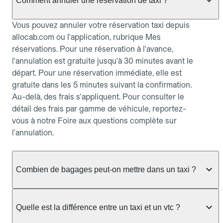
Comment annuler une réservation de taxi ?
Vous pouvez annuler votre réservation taxi depuis
allocab.com ou l'application, rubrique Mes
réservations. Pour une réservation à l'avance,
l'annulation est gratuite jusqu'à 30 minutes avant le
départ. Pour une réservation immédiate, elle est
gratuite dans les 5 minutes suivant la confirmation.
Au-delà, des frais s'appliquent. Pour consulter le
détail des frais par gamme de véhicule, reportez-
vous à notre Foire aux questions complète sur
l'annulation.
Combien de bagages peut-on mettre dans un taxi ?
La capacité dépend du véhicule taxi disponible : un
taxi berline accueille en général jusqu'à 3 bagages
Quelle est la différence entre un taxi et un vtc ?
de taille moyenne. Pour des bagages volumineux