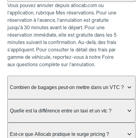
Vous pouvez annuler depuis allocab.com ou
l'application, rubrique Mes réservations. Pour une
réservation à l'avance, l'annulation est gratuite
jusqu'à 30 minutes avant le départ. Pour une
réservation immédiate, elle est gratuite dans les 5
minutes suivant la confirmation. Au-delà, des frais
s'appliquent. Pour consulter le détail des frais par
gamme de véhicule, reportez-vous à notre Foire
aux questions complète sur l'annulation.
Combien de bagages peut-on mettre dans un VTC ?
La capacité varie selon la gamme de véhicule
réservée :
Quelle est la différence entre un taxi et un vtc ?
Berline, Green, Berline Affaires, VAO : jusqu'à 3
Le taxi peut vous prendre en charge directement
bagages de taille moyenne Van : jusqu'à 7 bagages
dans la rue ou à une station, avec un tarif calculé au
Est-ce que Allocab pratique le surge pricing ?
Moto-taxi : jusqu'à 2 bagages cabine TPMR : 1