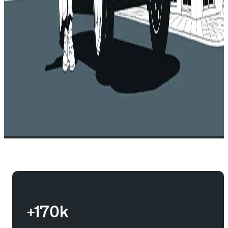
+170k