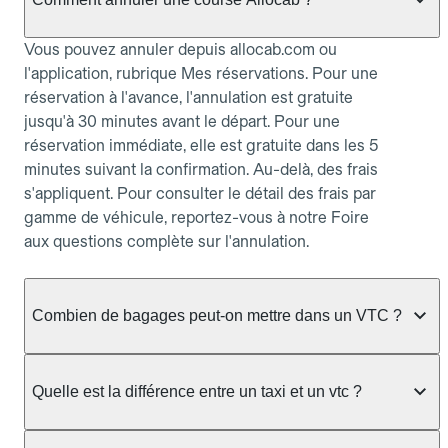
Vous pouvez annuler depuis allocab.com ou
l'application, rubrique Mes réservations. Pour une
réservation à l'avance, l'annulation est gratuite
jusqu'à 30 minutes avant le départ. Pour une
réservation immédiate, elle est gratuite dans les 5
minutes suivant la confirmation. Au-delà, des frais
s'appliquent. Pour consulter le détail des frais par
gamme de véhicule, reportez-vous à notre Foire
aux questions complète sur l'annulation.
Combien de bagages peut-on mettre dans un VTC ?
La capacité varie selon la gamme de véhicule
réservée :
Quelle est la différence entre un taxi et un vtc ?
Berline, Green, Berline Affaires, VAO : jusqu'à 3
Le taxi peut vous prendre en charge directement