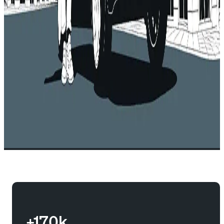
+170k