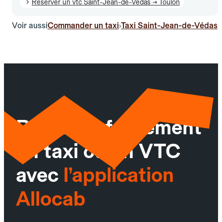
Réserver un vtc Saint-Jean-de-Védas → Toulon
Voir aussi
Commander un taxi
Taxi Saint-Jean-de-Védas
›
Réservez facilement
un taxi ou un VTC
avec
l’application
Allocab