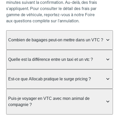
minutes suivant la confirmation. Au-delà, des frais
s'appliquent. Pour consulter le détail des frais par
gamme de véhicule, reportez-vous à notre Foire
aux questions complète sur l'annulation.
Combien de bagages peut-on mettre dans un VTC ?
La capacité varie selon la gamme de véhicule
réservée :
Quelle est la différence entre un taxi et un vtc ?
Berline, Green, Berline Affaires, VAO : jusqu'à 3
Le taxi peut vous prendre en charge directement
bagages de taille moyenne Van : jusqu'à 7 bagages
dans la rue ou à une station, avec un tarif calculé au
Est-ce que Allocab pratique le surge pricing ?
Moto-taxi : jusqu'à 2 bagages cabine TPMR : 1
compteur. Le VTC fonctionne uniquement sur
bagage
réservation préalable et propose un prix fixe connu
Non, Allocab ne pratique pas le surge pricing. Le
à l'avance, sans mauvaise surprise ni frais cachés.
Le prix de la course ne change pas selon le
prix de votre course est calculé et affiché avant la
Puis-je voyager en VTC avec mon animal de
Chez Allocab, tous les chauffeurs sont des
nombre de bagages. Si vous avez des bagages
validation de la réservation, puis fixé définitivement.
compagnie ?
professionnels VTC sélectionnés pour leur
volumineux ou atypiques (poussette, matériel de
Il n'augmente jamais en cas de trafic, de forte