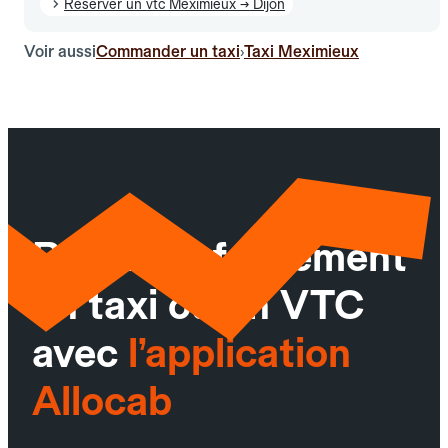
Réserver un vtc Meximieux → Dijon
Voir aussi
Commander un taxi
Taxi Meximieux
›
Réservez facilement
un taxi ou un VTC
avec
l’application
Allocab