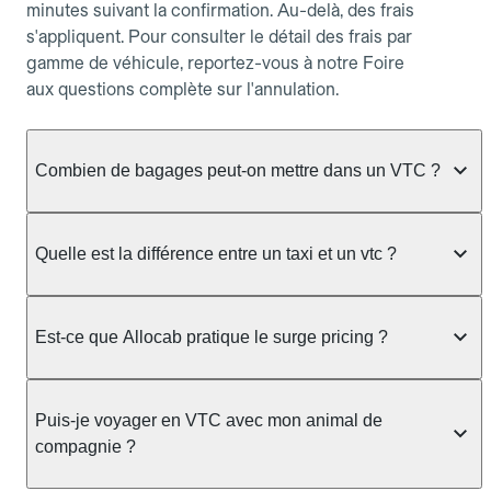
minutes suivant la confirmation. Au-delà, des frais
s'appliquent. Pour consulter le détail des frais par
gamme de véhicule, reportez-vous à notre Foire
aux questions complète sur l'annulation.
Combien de bagages peut-on mettre dans un VTC ?
La capacité varie selon la gamme de véhicule
réservée :
Quelle est la différence entre un taxi et un vtc ?
Berline, Green, Berline Affaires, VAO : jusqu'à 3
Le taxi peut vous prendre en charge directement
bagages de taille moyenne Van : jusqu'à 7 bagages
dans la rue ou à une station, avec un tarif calculé au
Est-ce que Allocab pratique le surge pricing ?
Moto-taxi : jusqu'à 2 bagages cabine TPMR : 1
compteur. Le VTC fonctionne uniquement sur
bagage
réservation préalable et propose un prix fixe connu
Non, Allocab ne pratique pas le surge pricing. Le
à l'avance, sans mauvaise surprise ni frais cachés.
Le prix de la course ne change pas selon le
prix de votre course est calculé et affiché avant la
Puis-je voyager en VTC avec mon animal de
Chez Allocab, tous les chauffeurs sont des
nombre de bagages. Si vous avez des bagages
validation de la réservation, puis fixé définitivement.
compagnie ?
professionnels VTC sélectionnés pour leur
volumineux ou atypiques (poussette, matériel de
Il n'augmente jamais en cas de trafic, de forte