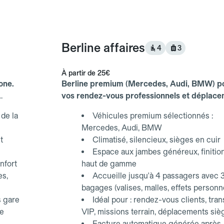
Berline affaires
4
3
À partir de
25€
one.
Berline premium (Mercedes, Audi, BMW) p
vos rendez-vous professionnels et déplac
d'affaires.
de la
Véhicules premium sélectionnés :
Mercedes, Audi, BMW
t
Climatisé, silencieux, sièges en cuir
Espace aux jambes généreux, finitio
nfort
haut de gamme
es,
Accueille jusqu'à 4 passagers avec 
bagages (valises, malles, effets personn
s gare
Idéal pour : rendez-vous clients, tran
ce
VIP, missions terrain, déplacements siè
Facture automatique générée après