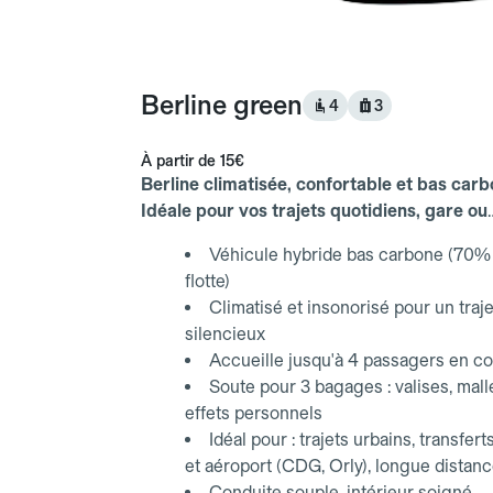
Berline green
4
3
À partir de
15€
Berline climatisée, confortable et bas carb
Idéale pour vos trajets quotidiens, gare ou
aéroport.
Véhicule hybride bas carbone (70% 
flotte)
Climatisé et insonorisé pour un traje
silencieux
Accueille jusqu'à 4 passagers en co
Soute pour 3 bagages : valises, mall
effets personnels
Idéal pour : trajets urbains, transfert
et aéroport (CDG, Orly), longue distan
Conduite souple, intérieur soigné