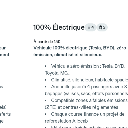
100% Électrique
4
3
À partir de
15€
our
Véhicule 100% électrique (Tesla, BYD), zéro
ements
émission, climatisé et silencieux.
Véhicule zéro émission : Tesla, BYD,
Toyota, MG...
Climatisé, silencieux, habitacle spaci
ns
Accueille jusqu'à 4 passagers avec 3
bagages (valises, sacs, effets personnels
3
Compatible zones à faibles émissions
els)
(ZFE) et centres-villes réglementés
sferts
Chaque course finance un projet de
ge
reforestation Allocab
Idéal pour : trajets urbains, passagers