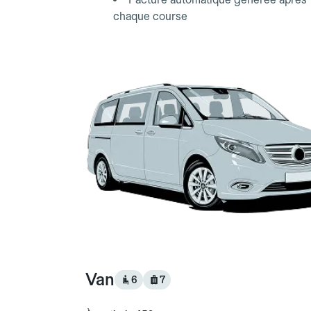
chaque course
Van
6
7