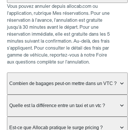
Vous pouvez annuler depuis allocab.com ou
l'application, rubrique Mes réservations. Pour une
réservation à l'avance, l'annulation est gratuite
jusqu'à 30 minutes avant le départ. Pour une
réservation immédiate, elle est gratuite dans les 5
minutes suivant la confirmation. Au-delà, des frais
s'appliquent. Pour consulter le détail des frais par
gamme de véhicule, reportez-vous à notre Foire
aux questions complète sur l'annulation.
Combien de bagages peut-on mettre dans un VTC ?
La capacité varie selon la gamme de véhicule
réservée :
Quelle est la différence entre un taxi et un vtc ?
Berline, Green, Berline Affaires, VAO : jusqu'à 3
Le taxi peut vous prendre en charge directement
bagages de taille moyenne Van : jusqu'à 7 bagages
dans la rue ou à une station, avec un tarif calculé au
Est-ce que Allocab pratique le surge pricing ?