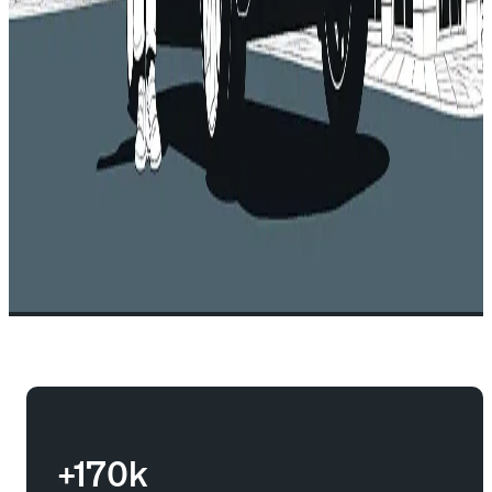
+170k