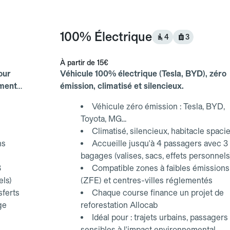
100% Électrique
4
3
À partir de
15€
our
Véhicule 100% électrique (Tesla, BYD), zéro
ements
émission, climatisé et silencieux.
Véhicule zéro émission : Tesla, BYD,
Toyota, MG...
Climatisé, silencieux, habitacle spaci
ns
Accueille jusqu'à 4 passagers avec 3
bagages (valises, sacs, effets personnels
3
Compatible zones à faibles émissions
els)
(ZFE) et centres-villes réglementés
sferts
Chaque course finance un projet de
ge
reforestation Allocab
Idéal pour : trajets urbains, passagers
sensibles à l'impact environnemental