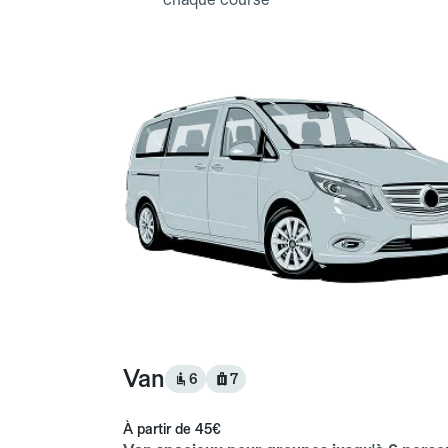
Van
6
7
À partir de
45€