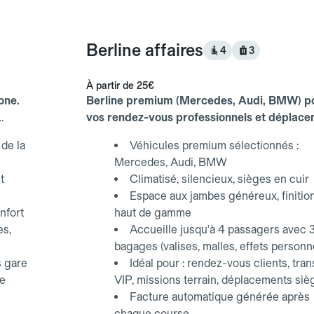
Berline affaires
4
3
À partir de
25€
one.
Berline premium (Mercedes, Audi, BMW) p
vos rendez-vous professionnels et déplac
d'affaires.
de la
Véhicules premium sélectionnés :
Mercedes, Audi, BMW
t
Climatisé, silencieux, sièges en cuir
Espace aux jambes généreux, finitio
nfort
haut de gamme
es,
Accueille jusqu'à 4 passagers avec 
bagages (valises, malles, effets personn
s gare
Idéal pour : rendez-vous clients, tran
ce
VIP, missions terrain, déplacements siè
Facture automatique générée après
chaque course