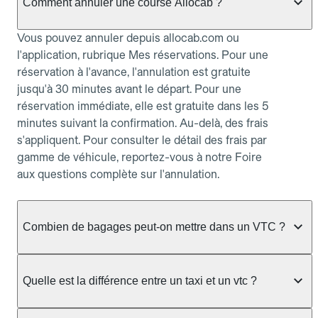
Comment annuler une course Allocab ?
Vous pouvez annuler depuis allocab.com ou
l'application, rubrique Mes réservations. Pour une
réservation à l'avance, l'annulation est gratuite
jusqu'à 30 minutes avant le départ. Pour une
réservation immédiate, elle est gratuite dans les 5
minutes suivant la confirmation. Au-delà, des frais
s'appliquent. Pour consulter le détail des frais par
gamme de véhicule, reportez-vous à notre Foire
aux questions complète sur l'annulation.
Combien de bagages peut-on mettre dans un VTC ?
La capacité varie selon la gamme de véhicule
réservée :
Quelle est la différence entre un taxi et un vtc ?
Berline, Green, Berline Affaires, VAO : jusqu'à 3
Le taxi peut vous prendre en charge directement