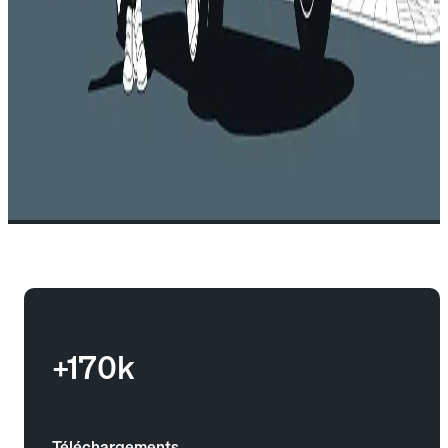
+170k
Téléchargements