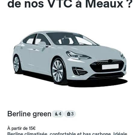
de nos VTC à Meaux ?
Berline green
4
3
À partir de
15€
Berline climatisée, confortable et bas carbone. Idéale