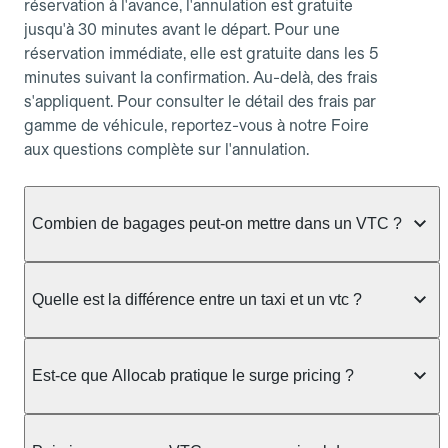
réservation à l'avance, l'annulation est gratuite
jusqu'à 30 minutes avant le départ. Pour une
réservation immédiate, elle est gratuite dans les 5
minutes suivant la confirmation. Au-delà, des frais
s'appliquent. Pour consulter le détail des frais par
gamme de véhicule, reportez-vous à notre Foire
aux questions complète sur l'annulation.
Combien de bagages peut-on mettre dans un VTC ?
La capacité varie selon la gamme de véhicule
réservée :
Quelle est la différence entre un taxi et un vtc ?
Berline, Green, Berline Affaires, VAO : jusqu'à 3
Le taxi peut vous prendre en charge directement
bagages de taille moyenne Van : jusqu'à 7 bagages
dans la rue ou à une station, avec un tarif calculé au
Est-ce que Allocab pratique le surge pricing ?
Moto-taxi : jusqu'à 2 bagages cabine TPMR : 1
compteur. Le VTC fonctionne uniquement sur
bagage
réservation préalable et propose un prix fixe connu
Non, Allocab ne pratique pas le surge pricing. Le
à l'avance, sans mauvaise surprise ni frais cachés.