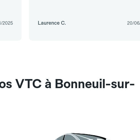
Laurence C.
8/2025
20/06
nos VTC à Bonneuil-sur-