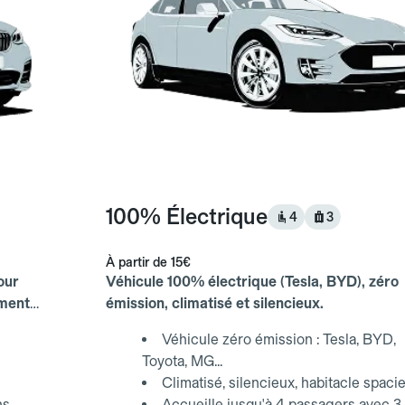
100% Électrique
4
3
À partir de
15€
our
Véhicule 100% électrique (Tesla, BYD), zéro
ements
émission, climatisé et silencieux.
Véhicule zéro émission : Tesla, BYD,
Toyota, MG...
Climatisé, silencieux, habitacle spaci
ns
Accueille jusqu'à 4 passagers avec 3