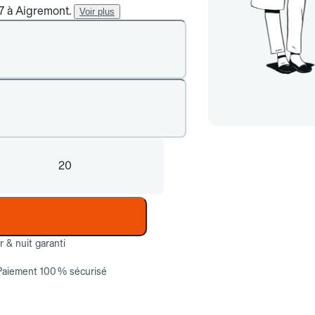
/7 à Aigremont.
Voir plus
20
ur & nuit garanti
Paiement 100 % sécurisé