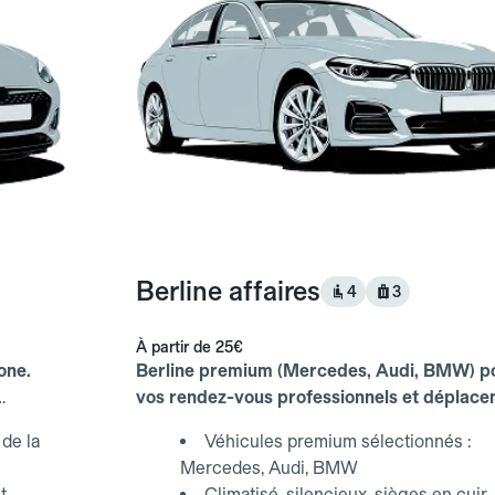
Berline affaires
4
3
À partir de
25€
one.
Berline premium (Mercedes, Audi, BMW) p
vos rendez-vous professionnels et déplac
d'affaires.
de la
Véhicules premium sélectionnés :
Mercedes, Audi, BMW
t
Climatisé, silencieux, sièges en cuir