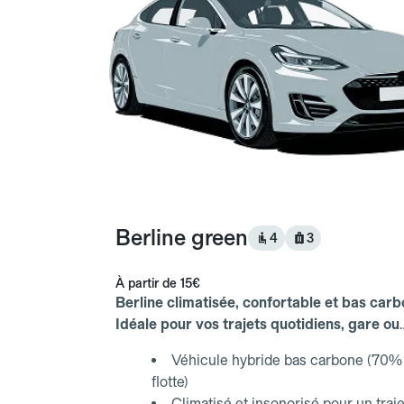
Berline green
4
3
À partir de
15€
Berline climatisée, confortable et bas carb
Idéale pour vos trajets quotidiens, gare ou
aéroport.
Véhicule hybride bas carbone (70% 
flotte)
Climatisé et insonorisé pour un traje