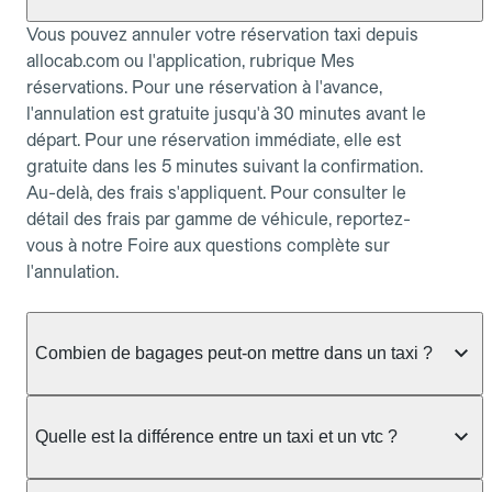
Vous pouvez annuler votre réservation taxi depuis
allocab.com ou l'application, rubrique Mes
réservations. Pour une réservation à l'avance,
l'annulation est gratuite jusqu'à 30 minutes avant le
départ. Pour une réservation immédiate, elle est
gratuite dans les 5 minutes suivant la confirmation.
Au-delà, des frais s'appliquent. Pour consulter le
détail des frais par gamme de véhicule, reportez-
vous à notre Foire aux questions complète sur
l'annulation.
Combien de bagages peut-on mettre dans un taxi ?
La capacité dépend du véhicule taxi disponible : un
taxi berline accueille en général jusqu'à 3 bagages
Quelle est la différence entre un taxi et un vtc ?
de taille moyenne. Pour des bagages volumineux
ou nombreux, précisez-le dans le champ "Message
Le taxi est un service réglementé qui peut vous