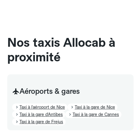
une cage ou une caisse de transport adaptée.
Pensez à le signaler dans le champ "Message au
chauffeur". Les chiens d'assistance sont acceptés
sans cage ni frais supplémentaire, mais doivent
également être mentionnés à l'avance.
Nos taxis Allocab à
proximité
Aéroports & gares
Taxi à l'aéroport de Nice
Taxi à la gare de Nice
Taxi à la gare d'Antibes
Taxi à la gare de Cannes
Taxi à la gare de Frejus