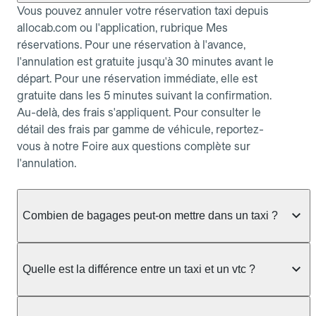
Vous pouvez annuler votre réservation taxi depuis
allocab.com ou l'application, rubrique Mes
réservations. Pour une réservation à l'avance,
l'annulation est gratuite jusqu'à 30 minutes avant le
départ. Pour une réservation immédiate, elle est
gratuite dans les 5 minutes suivant la confirmation.
Au-delà, des frais s'appliquent. Pour consulter le
détail des frais par gamme de véhicule, reportez-
vous à notre Foire aux questions complète sur
l'annulation.
Combien de bagages peut-on mettre dans un taxi ?
La capacité dépend du véhicule taxi disponible : un
taxi berline accueille en général jusqu'à 3 bagages
Quelle est la différence entre un taxi et un vtc ?
de taille moyenne. Pour des bagages volumineux
ou nombreux, précisez-le dans le champ "Message
Le taxi est un service réglementé qui peut vous