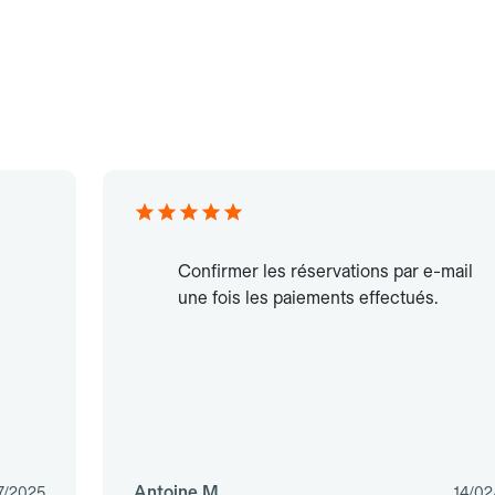
Confirmer les réservations par e-mail
une fois les paiements effectués.
Antoine M.
7/2025
14/02