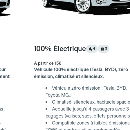
100% Électrique
4
3
À partir de
15€
our
Véhicule 100% électrique (Tesla, BYD), zéro
ements
émission, climatisé et silencieux.
Véhicule zéro émission : Tesla, BYD,
Toyota, MG...
Climatisé, silencieux, habitacle spaci
ns
Accueille jusqu'à 4 passagers avec 3
bagages (valises, sacs, effets personnels
3
Compatible zones à faibles émissions
els)
(ZFE) et centres-villes réglementés