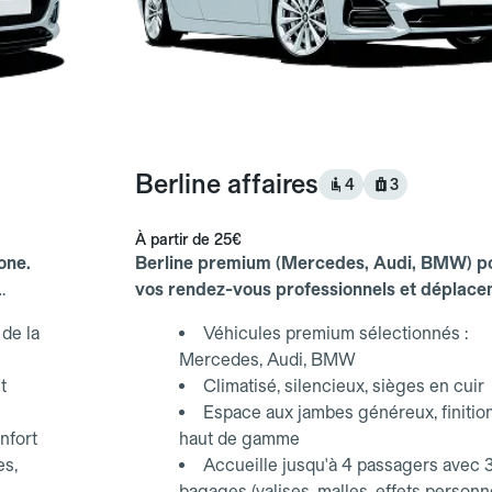
Berline affaires
4
3
À partir de
25€
one.
Berline premium (Mercedes, Audi, BMW) p
vos rendez-vous professionnels et déplac
d'affaires.
de la
Véhicules premium sélectionnés :
Mercedes, Audi, BMW
t
Climatisé, silencieux, sièges en cuir
Espace aux jambes généreux, finitio
nfort
haut de gamme
es,
Accueille jusqu'à 4 passagers avec 
bagages (valises, malles, effets personn