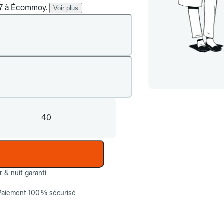
j/7 à Écommoy.
Voir plus
40
ur & nuit garanti
Paiement 100 % sécurisé