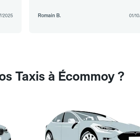
Romain B.
7/2025
01/1
nos Taxis à Écommoy ?