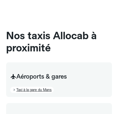
une cage ou une caisse de transport adaptée.
Pensez à le signaler dans le champ "Message au
chauffeur". Les chiens d'assistance sont acceptés
sans cage ni frais supplémentaire, mais doivent
également être mentionnés à l'avance.
Nos taxis Allocab à
proximité
Aéroports & gares
Taxi à la gare du Mans