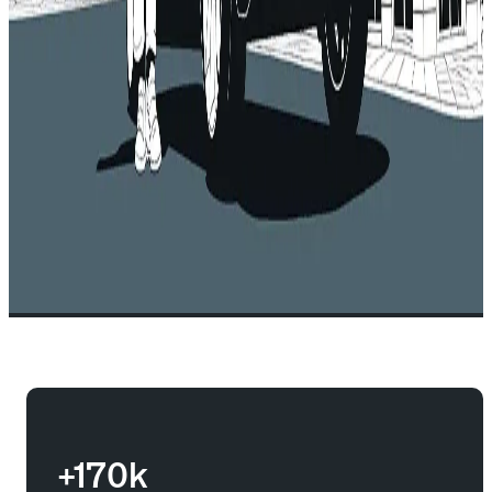
+170k