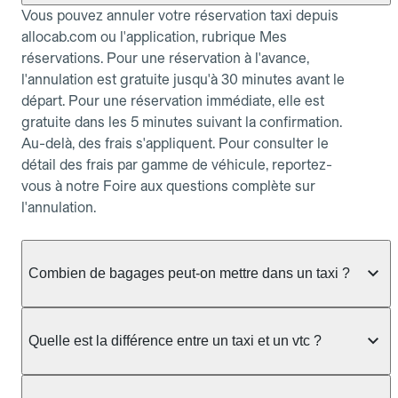
Vous pouvez annuler votre réservation taxi depuis
allocab.com ou l'application, rubrique Mes
réservations. Pour une réservation à l'avance,
l'annulation est gratuite jusqu'à 30 minutes avant le
départ. Pour une réservation immédiate, elle est
gratuite dans les 5 minutes suivant la confirmation.
Au-delà, des frais s'appliquent. Pour consulter le
détail des frais par gamme de véhicule, reportez-
vous à notre Foire aux questions complète sur
l'annulation.
Combien de bagages peut-on mettre dans un taxi ?
La capacité dépend du véhicule taxi disponible : un
taxi berline accueille en général jusqu'à 3 bagages
Quelle est la différence entre un taxi et un vtc ?
de taille moyenne. Pour des bagages volumineux
ou nombreux, précisez-le dans le champ "Message
Le taxi est un service réglementé qui peut vous