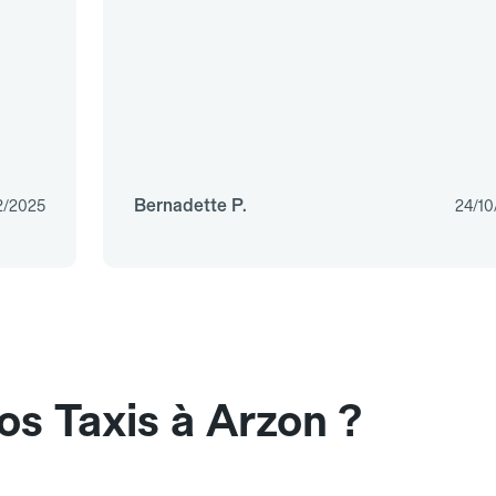
Bernadette P.
2/2025
24/10
os Taxis à Arzon ?