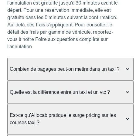
l'annulation est gratuite jusqu'à 30 minutes avant le
départ. Pour une réservation immédiate, elle est
gratuite dans les 5 minutes suivant la confirmation.
Au-delà, des frais s'appliquent. Pour consulter le
détail des frais par gamme de véhicule, reportez-
vous à notre Foire aux questions complète sur
l'annulation.
Combien de bagages peut-on mettre dans un taxi ?
La capacité dépend du véhicule taxi disponible : un
taxi berline accueille en général jusqu'à 3 bagages
Quelle est la différence entre un taxi et un vtc ?
de taille moyenne. Pour des bagages volumineux
ou nombreux, précisez-le dans le champ "Message
Le taxi est un service réglementé qui peut vous
au chauffeur" lors de la réservation. Le prix n'est
prendre en charge directement dans la rue, à une
Est-ce qu'Allocab pratique le surge pricing sur les
pas impacté par le nombre de bagages.
station ou sur réservation, avec un tarif au
courses taxi ?
compteur. Le VTC fonctionne uniquement sur