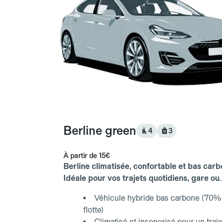
Berline green
4
3
À partir de
15€
Berline climatisée, confortable et bas carb
Idéale pour vos trajets quotidiens, gare ou
aéroport.
Véhicule hybride bas carbone (70% 
flotte)
Climatisé et insonorisé pour un traje