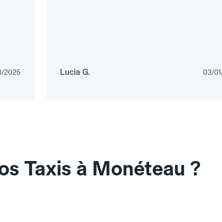
Lucia G.
3/2025
03/01
os Taxis à Monéteau ?