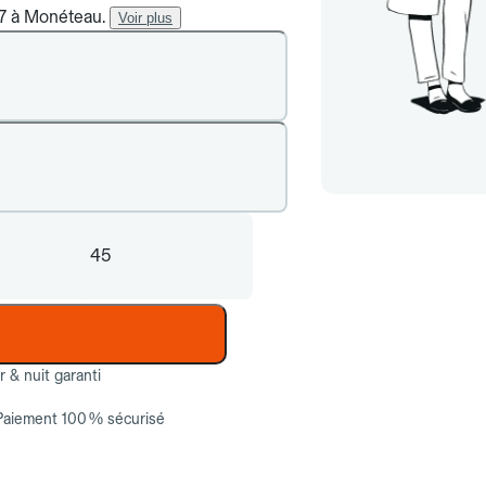
/7 à Monéteau.
Voir plus
45
ur & nuit garanti
Paiement 100 % sécurisé