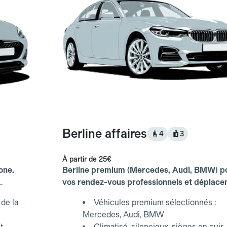
Berline affaires
4
3
À partir de
25€
one.
Berline premium (Mercedes, Audi, BMW) p
vos rendez-vous professionnels et déplac
d'affaires.
de la
Véhicules premium sélectionnés :
Mercedes, Audi, BMW
t
Climatisé, silencieux, sièges en cuir