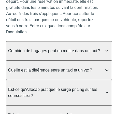
départ. Pour une réservation immédiate, elle est
gratuite dans les 5 minutes suivant la confirmation.
Au-delà, des frais s'appliquent. Pour consulter le
détail des frais par gamme de véhicule, reportez-
vous à notre Foire aux questions complète sur
l'annulation.
Combien de bagages peut-on mettre dans un taxi ?
La capacité dépend du véhicule taxi disponible : un
taxi berline accueille en général jusqu'à 3 bagages
Quelle est la différence entre un taxi et un vtc ?
de taille moyenne. Pour des bagages volumineux
ou nombreux, précisez-le dans le champ "Message
Le taxi est un service réglementé qui peut vous
au chauffeur" lors de la réservation. Le prix n'est
prendre en charge directement dans la rue, à une
Est-ce qu'Allocab pratique le surge pricing sur les
pas impacté par le nombre de bagages.
station ou sur réservation, avec un tarif au
courses taxi ?
compteur. Le VTC fonctionne uniquement sur
réservation et propose un prix fixe annoncé à
Non. Le tarif des taxis est encadré par la
l'avance. Chez Allocab, réservez facilement votre