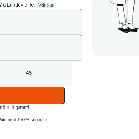
7 à Landevieille.
Voir plus
45
ur & nuit garanti
Paiement 100 % sécurisé