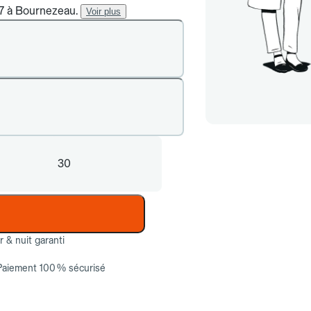
/7 à Bournezeau.
Voir plus
30
ur & nuit garanti
Paiement 100 % sécurisé