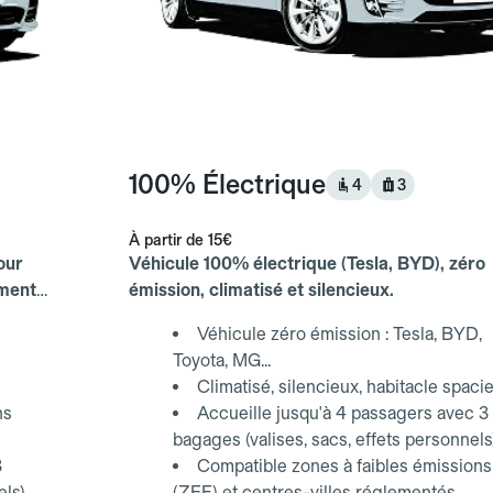
100% Électrique
4
3
À partir de
15€
our
Véhicule 100% électrique (Tesla, BYD), zéro
ements
émission, climatisé et silencieux.
Véhicule zéro émission : Tesla, BYD,
Toyota, MG...
Climatisé, silencieux, habitacle spaci
ns
Accueille jusqu'à 4 passagers avec 3
bagages (valises, sacs, effets personnels
3
Compatible zones à faibles émissions
els)
(ZFE) et centres-villes réglementés