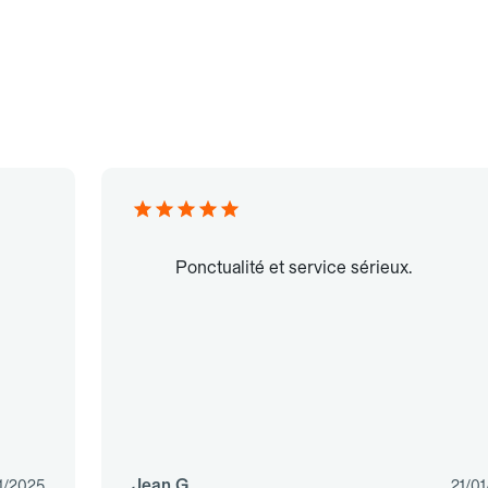
Ponctualité et service sérieux.
Jean G.
1/2025
21/0