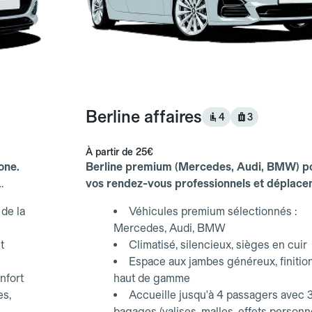
Berline affaires
4
3
À partir de
25€
one.
Berline premium (Mercedes, Audi, BMW) p
vos rendez-vous professionnels et déplac
d'affaires.
de la
Véhicules premium sélectionnés :
Mercedes, Audi, BMW
t
Climatisé, silencieux, sièges en cuir
Espace aux jambes généreux, finitio
nfort
haut de gamme
es,
Accueille jusqu'à 4 passagers avec 
bagages (valises, malles, effets personn