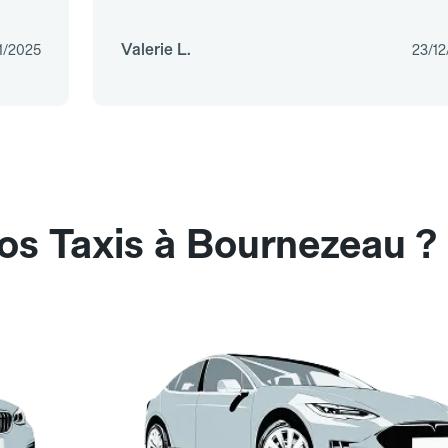
Valerie L.
11/2025
23/12
os Taxis à Bournezeau ?