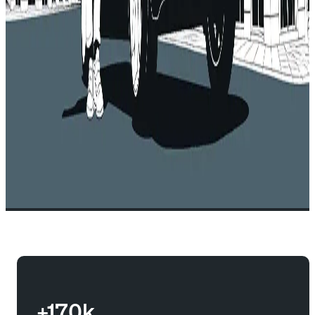
+170k