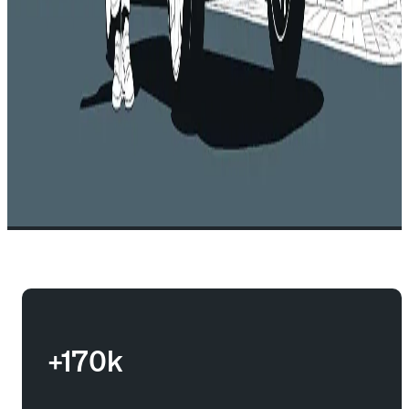
+170k