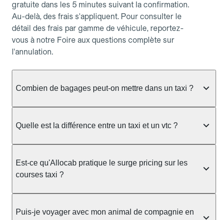
gratuite dans les 5 minutes suivant la confirmation.
Au-delà, des frais s'appliquent. Pour consulter le
détail des frais par gamme de véhicule, reportez-
vous à notre Foire aux questions complète sur
l'annulation.
Combien de bagages peut-on mettre dans un taxi ?
La capacité dépend du véhicule taxi disponible : un
taxi berline accueille en général jusqu'à 3 bagages
Quelle est la différence entre un taxi et un vtc ?
de taille moyenne. Pour des bagages volumineux
ou nombreux, précisez-le dans le champ "Message
Le taxi est un service réglementé qui peut vous
au chauffeur" lors de la réservation. Le prix n'est
prendre en charge directement dans la rue, à une
Est-ce qu'Allocab pratique le surge pricing sur les
pas impacté par le nombre de bagages.
station ou sur réservation, avec un tarif au
courses taxi ?
compteur. Le VTC fonctionne uniquement sur
réservation et propose un prix fixe annoncé à
Non. Le tarif des taxis est encadré par la
l'avance. Chez Allocab, réservez facilement votre
réglementation préfectorale et suit un barème
Puis-je voyager avec mon animal de compagnie en