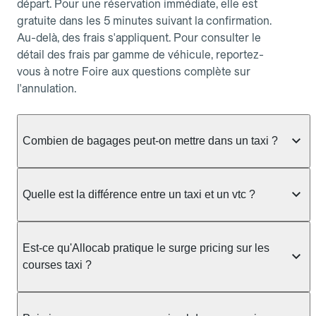
départ. Pour une réservation immédiate, elle est
gratuite dans les 5 minutes suivant la confirmation.
Au-delà, des frais s'appliquent. Pour consulter le
détail des frais par gamme de véhicule, reportez-
vous à notre Foire aux questions complète sur
l'annulation.
Combien de bagages peut-on mettre dans un taxi ?
La capacité dépend du véhicule taxi disponible : un
taxi berline accueille en général jusqu'à 3 bagages
Quelle est la différence entre un taxi et un vtc ?
de taille moyenne. Pour des bagages volumineux
ou nombreux, précisez-le dans le champ "Message
Le taxi est un service réglementé qui peut vous
au chauffeur" lors de la réservation. Le prix n'est
prendre en charge directement dans la rue, à une
Est-ce qu'Allocab pratique le surge pricing sur les
pas impacté par le nombre de bagages.
station ou sur réservation, avec un tarif au
courses taxi ?
compteur. Le VTC fonctionne uniquement sur
réservation et propose un prix fixe annoncé à
Non. Le tarif des taxis est encadré par la
l'avance. Chez Allocab, réservez facilement votre