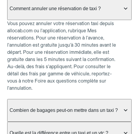
Comment annuler une réservation de taxi ?
Vous pouvez annuler votre réservation taxi depuis
allocab.com ou l'application, rubrique Mes
réservations. Pour une réservation à l'avance,
l'annulation est gratuite jusqu'à 30 minutes avant le
départ. Pour une réservation immédiate, elle est
gratuite dans les 5 minutes suivant la confirmation.
Au-delà, des frais s'appliquent. Pour consulter le
détail des frais par gamme de véhicule, reportez-
vous à notre Foire aux questions complète sur
l'annulation.
Combien de bagages peut-on mettre dans un taxi ?
La capacité dépend du véhicule taxi disponible : un
taxi berline accueille en général jusqu'à 3 bagages
Quelle est la différence entre un taxi et un vtc ?