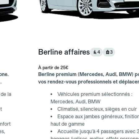
Berline affaires
4
3
À partir de
25€
one.
Berline premium (Mercedes, Audi, BMW) p
vos rendez-vous professionnels et déplac
d'affaires.
de la
Véhicules premium sélectionnés :
Mercedes, Audi, BMW
t
Climatisé, silencieux, sièges en cuir
Espace aux jambes généreux, finitio
nfort
haut de gamme
es,
Accueille jusqu'à 4 passagers avec 
bagages (valises, malles, effets personn