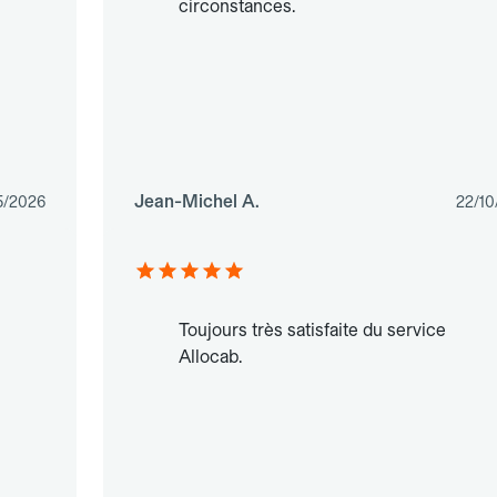
circonstances.
Jean-Michel A.
5/2026
22/10
Toujours très satisfaite du service
Allocab.