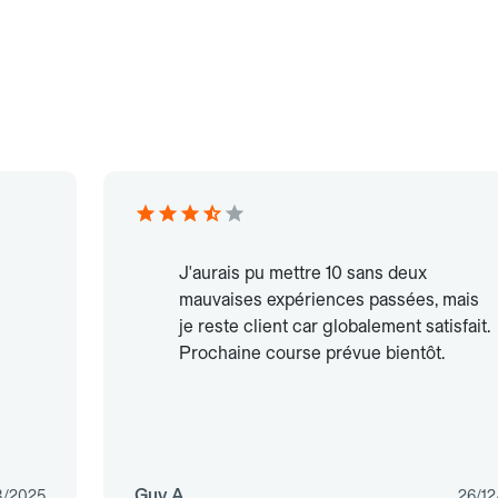
J'aurais pu mettre 10 sans deux
mauvaises expériences passées, mais
je reste client car globalement satisfait.
Prochaine course prévue bientôt.
Guy A.
8/2025
26/12