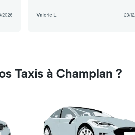
Valerie L.
3/2026
23/12
os Taxis à Champlan ?