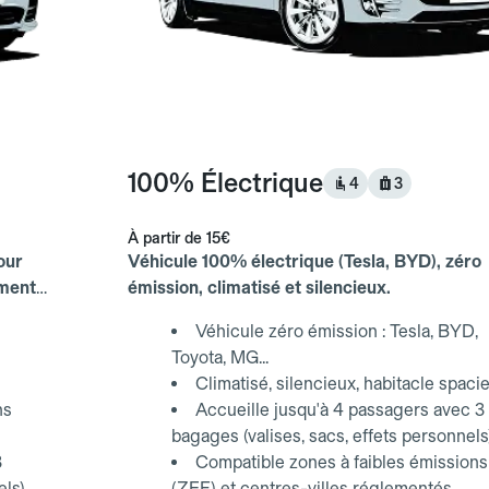
100% Électrique
4
3
À partir de
15€
our
Véhicule 100% électrique (Tesla, BYD), zéro
ements
émission, climatisé et silencieux.
Véhicule zéro émission : Tesla, BYD,
Toyota, MG...
Climatisé, silencieux, habitacle spaci
ns
Accueille jusqu'à 4 passagers avec 3
bagages (valises, sacs, effets personnels
3
Compatible zones à faibles émissions
els)
(ZFE) et centres-villes réglementés