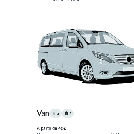
Van
6
7
À partir de
45€