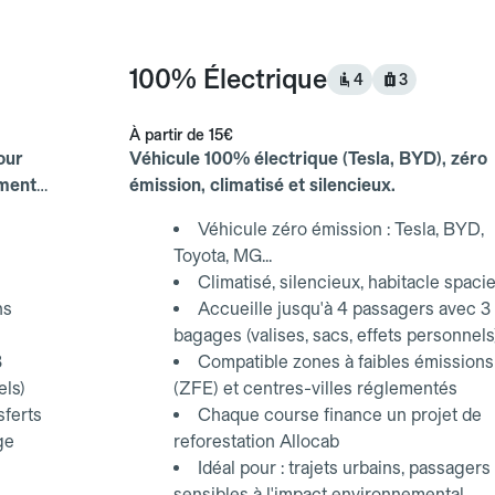
100% Électrique
4
3
À partir de
15€
our
Véhicule 100% électrique (Tesla, BYD), zéro
ements
émission, climatisé et silencieux.
Véhicule zéro émission : Tesla, BYD,
Toyota, MG...
Climatisé, silencieux, habitacle spaci
ns
Accueille jusqu'à 4 passagers avec 3
bagages (valises, sacs, effets personnels
3
Compatible zones à faibles émissions
els)
(ZFE) et centres-villes réglementés
sferts
Chaque course finance un projet de
ge
reforestation Allocab
Idéal pour : trajets urbains, passagers
sensibles à l'impact environnemental