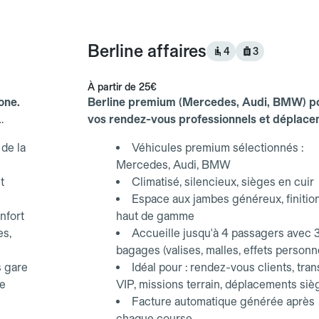
Berline affaires
4
3
À partir de
25€
one.
Berline premium (Mercedes, Audi, BMW) p
vos rendez-vous professionnels et déplac
d'affaires.
de la
Véhicules premium sélectionnés :
Mercedes, Audi, BMW
t
Climatisé, silencieux, sièges en cuir
Espace aux jambes généreux, finitio
nfort
haut de gamme
es,
Accueille jusqu'à 4 passagers avec 
bagages (valises, malles, effets personn
s gare
Idéal pour : rendez-vous clients, tran
ce
VIP, missions terrain, déplacements siè
Facture automatique générée après
chaque course