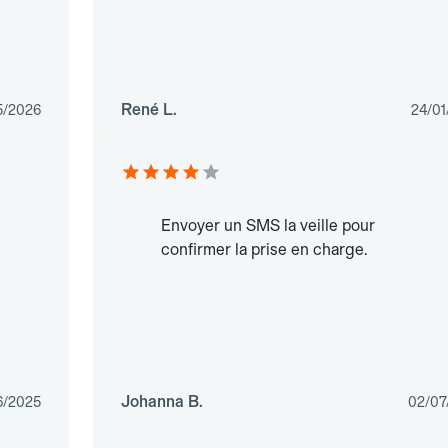
René L.
5/2026
24/01
Envoyer un SMS la veille pour
confirmer la prise en charge.
Johanna B.
6/2025
02/07