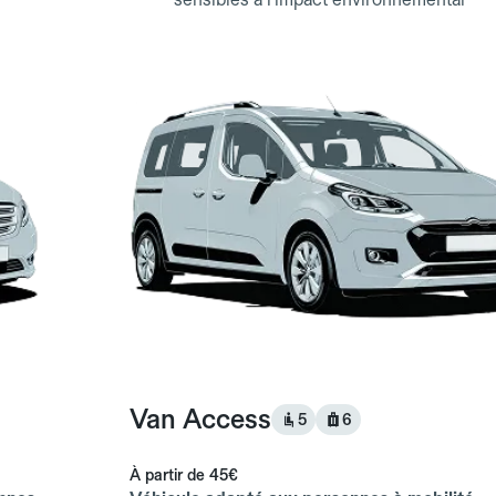
Van Access
5
6
À partir de
45€