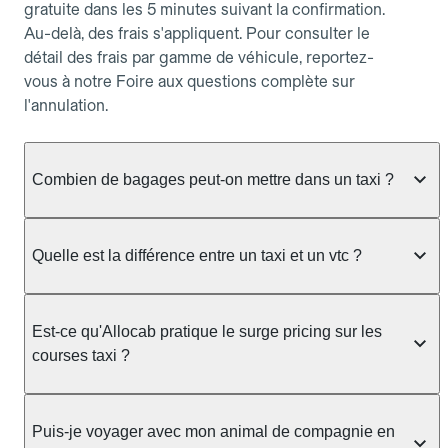
gratuite dans les 5 minutes suivant la confirmation.
Au-delà, des frais s'appliquent. Pour consulter le
détail des frais par gamme de véhicule, reportez-
vous à notre Foire aux questions complète sur
l'annulation.
Combien de bagages peut-on mettre dans un taxi ?
La capacité dépend du véhicule taxi disponible : un
taxi berline accueille en général jusqu'à 3 bagages
Quelle est la différence entre un taxi et un vtc ?
de taille moyenne. Pour des bagages volumineux
ou nombreux, précisez-le dans le champ "Message
Le taxi est un service réglementé qui peut vous
au chauffeur" lors de la réservation. Le prix n'est
prendre en charge directement dans la rue, à une
Est-ce qu'Allocab pratique le surge pricing sur les
pas impacté par le nombre de bagages.
station ou sur réservation, avec un tarif au
courses taxi ?
compteur. Le VTC fonctionne uniquement sur
réservation et propose un prix fixe annoncé à
Non. Le tarif des taxis est encadré par la
l'avance. Chez Allocab, réservez facilement votre
réglementation préfectorale et suit un barème
Puis-je voyager avec mon animal de compagnie en