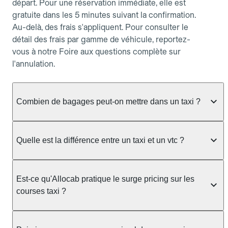
départ. Pour une réservation immédiate, elle est
gratuite dans les 5 minutes suivant la confirmation.
Au-delà, des frais s'appliquent. Pour consulter le
détail des frais par gamme de véhicule, reportez-
vous à notre Foire aux questions complète sur
l'annulation.
Combien de bagages peut-on mettre dans un taxi ?
La capacité dépend du véhicule taxi disponible : un
taxi berline accueille en général jusqu'à 3 bagages
Quelle est la différence entre un taxi et un vtc ?
de taille moyenne. Pour des bagages volumineux
ou nombreux, précisez-le dans le champ "Message
Le taxi est un service réglementé qui peut vous
au chauffeur" lors de la réservation. Le prix n'est
prendre en charge directement dans la rue, à une
Est-ce qu'Allocab pratique le surge pricing sur les
pas impacté par le nombre de bagages.
station ou sur réservation, avec un tarif au
courses taxi ?
compteur. Le VTC fonctionne uniquement sur
réservation et propose un prix fixe annoncé à
Non. Le tarif des taxis est encadré par la
l'avance. Chez Allocab, réservez facilement votre