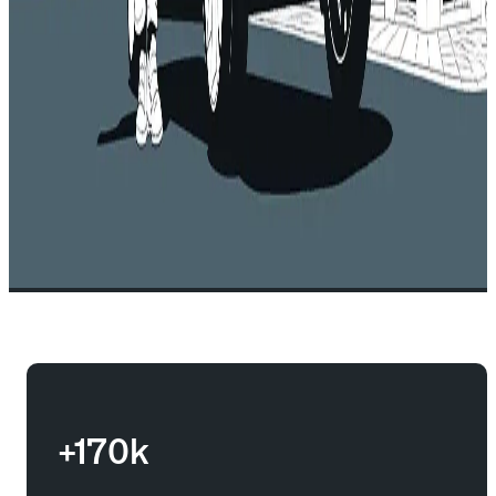
+170k