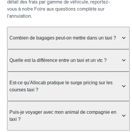
détail des frais par gamme de véhicule, reportez-
vous à notre Foire aux questions complète sur
l'annulation.
Combien de bagages peut-on mettre dans un taxi ?
La capacité dépend du véhicule taxi disponible : un
taxi berline accueille en général jusqu'à 3 bagages
Quelle est la différence entre un taxi et un vtc ?
de taille moyenne. Pour des bagages volumineux
ou nombreux, précisez-le dans le champ "Message
Le taxi est un service réglementé qui peut vous
au chauffeur" lors de la réservation. Le prix n'est
prendre en charge directement dans la rue, à une
Est-ce qu'Allocab pratique le surge pricing sur les
pas impacté par le nombre de bagages.
station ou sur réservation, avec un tarif au
courses taxi ?
compteur. Le VTC fonctionne uniquement sur
réservation et propose un prix fixe annoncé à
Non. Le tarif des taxis est encadré par la
l'avance. Chez Allocab, réservez facilement votre
réglementation préfectorale et suit un barème
Puis-je voyager avec mon animal de compagnie en
taxi.
officiel : il protège des hausses liées à la demande.
taxi ?
Chez Allocab, le prix estimé est affiché avant la