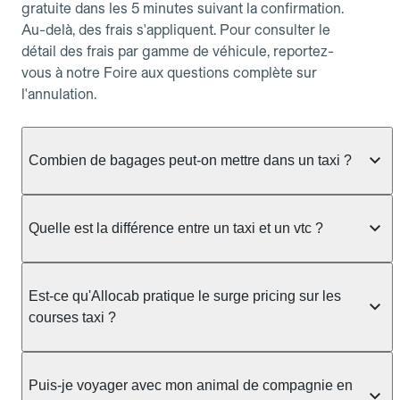
gratuite dans les 5 minutes suivant la confirmation.
Au-delà, des frais s'appliquent. Pour consulter le
détail des frais par gamme de véhicule, reportez-
vous à notre Foire aux questions complète sur
l'annulation.
Combien de bagages peut-on mettre dans un taxi ?
La capacité dépend du véhicule taxi disponible : un
taxi berline accueille en général jusqu'à 3 bagages
Quelle est la différence entre un taxi et un vtc ?
de taille moyenne. Pour des bagages volumineux
ou nombreux, précisez-le dans le champ "Message
Le taxi est un service réglementé qui peut vous
au chauffeur" lors de la réservation. Le prix n'est
prendre en charge directement dans la rue, à une
Est-ce qu'Allocab pratique le surge pricing sur les
pas impacté par le nombre de bagages.
station ou sur réservation, avec un tarif au
courses taxi ?
compteur. Le VTC fonctionne uniquement sur
réservation et propose un prix fixe annoncé à
Non. Le tarif des taxis est encadré par la
l'avance. Chez Allocab, réservez facilement votre
réglementation préfectorale et suit un barème
Puis-je voyager avec mon animal de compagnie en