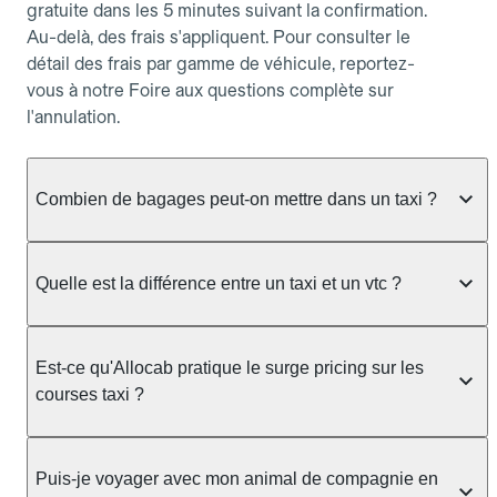
gratuite dans les 5 minutes suivant la confirmation.
Au-delà, des frais s'appliquent. Pour consulter le
détail des frais par gamme de véhicule, reportez-
vous à notre Foire aux questions complète sur
l'annulation.
Combien de bagages peut-on mettre dans un taxi ?
La capacité dépend du véhicule taxi disponible : un
taxi berline accueille en général jusqu'à 3 bagages
Quelle est la différence entre un taxi et un vtc ?
de taille moyenne. Pour des bagages volumineux
ou nombreux, précisez-le dans le champ "Message
Le taxi est un service réglementé qui peut vous
au chauffeur" lors de la réservation. Le prix n'est
prendre en charge directement dans la rue, à une
Est-ce qu'Allocab pratique le surge pricing sur les
pas impacté par le nombre de bagages.
station ou sur réservation, avec un tarif au
courses taxi ?
compteur. Le VTC fonctionne uniquement sur
réservation et propose un prix fixe annoncé à
Non. Le tarif des taxis est encadré par la
l'avance. Chez Allocab, réservez facilement votre
réglementation préfectorale et suit un barème
Puis-je voyager avec mon animal de compagnie en