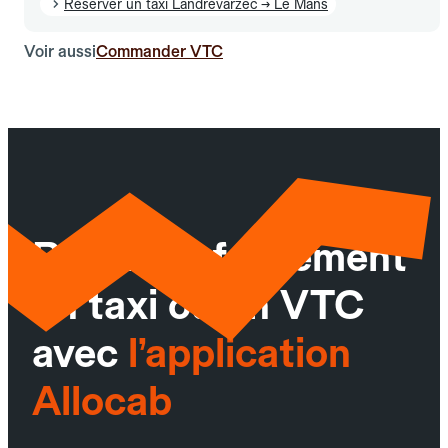
Réserver un taxi Landrévarzec → Le Mans
Voir aussi
Commander VTC
Réservez facilement
un taxi ou un VTC
avec
l’application
Allocab