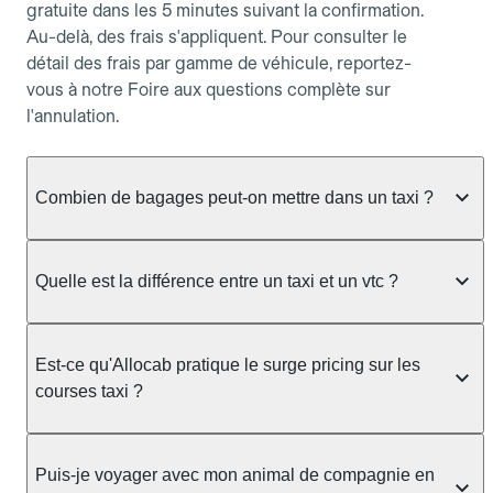
gratuite dans les 5 minutes suivant la confirmation.
Au-delà, des frais s'appliquent. Pour consulter le
détail des frais par gamme de véhicule, reportez-
vous à notre Foire aux questions complète sur
l'annulation.
Combien de bagages peut-on mettre dans un taxi ?
La capacité dépend du véhicule taxi disponible : un
taxi berline accueille en général jusqu'à 3 bagages
Quelle est la différence entre un taxi et un vtc ?
de taille moyenne. Pour des bagages volumineux
ou nombreux, précisez-le dans le champ "Message
Le taxi est un service réglementé qui peut vous
au chauffeur" lors de la réservation. Le prix n'est
prendre en charge directement dans la rue, à une
Est-ce qu'Allocab pratique le surge pricing sur les
pas impacté par le nombre de bagages.
station ou sur réservation, avec un tarif au
courses taxi ?
compteur. Le VTC fonctionne uniquement sur
réservation et propose un prix fixe annoncé à
Non. Le tarif des taxis est encadré par la
l'avance. Chez Allocab, réservez facilement votre
réglementation préfectorale et suit un barème
Puis-je voyager avec mon animal de compagnie en