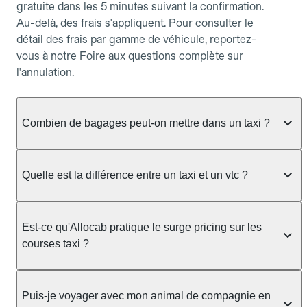
gratuite dans les 5 minutes suivant la confirmation.
Au-delà, des frais s'appliquent. Pour consulter le
détail des frais par gamme de véhicule, reportez-
vous à notre Foire aux questions complète sur
l'annulation.
Combien de bagages peut-on mettre dans un taxi ?
La capacité dépend du véhicule taxi disponible : un
taxi berline accueille en général jusqu'à 3 bagages
Quelle est la différence entre un taxi et un vtc ?
de taille moyenne. Pour des bagages volumineux
ou nombreux, précisez-le dans le champ "Message
Le taxi est un service réglementé qui peut vous
au chauffeur" lors de la réservation. Le prix n'est
prendre en charge directement dans la rue, à une
Est-ce qu'Allocab pratique le surge pricing sur les
pas impacté par le nombre de bagages.
station ou sur réservation, avec un tarif au
courses taxi ?
compteur. Le VTC fonctionne uniquement sur
réservation et propose un prix fixe annoncé à
Non. Le tarif des taxis est encadré par la
l'avance. Chez Allocab, réservez facilement votre
réglementation préfectorale et suit un barème
Puis-je voyager avec mon animal de compagnie en