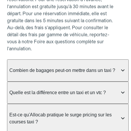
l'annulation est gratuite jusqu'à 30 minutes avant le
départ. Pour une réservation immédiate, elle est
gratuite dans les 5 minutes suivant la confirmation.
Au-delà, des frais s'appliquent. Pour consulter le
détail des frais par gamme de véhicule, reportez-
vous à notre Foire aux questions complète sur
l'annulation.
Combien de bagages peut-on mettre dans un taxi ?
La capacité dépend du véhicule taxi disponible : un
taxi berline accueille en général jusqu'à 3 bagages
Quelle est la différence entre un taxi et un vtc ?
de taille moyenne. Pour des bagages volumineux
ou nombreux, précisez-le dans le champ "Message
Le taxi est un service réglementé qui peut vous
au chauffeur" lors de la réservation. Le prix n'est
prendre en charge directement dans la rue, à une
Est-ce qu'Allocab pratique le surge pricing sur les
pas impacté par le nombre de bagages.
station ou sur réservation, avec un tarif au
courses taxi ?
compteur. Le VTC fonctionne uniquement sur